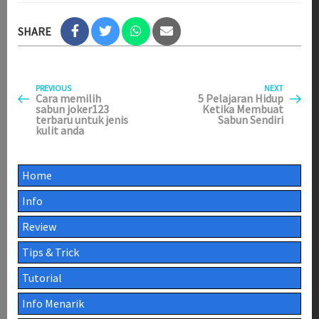
SHARE
Previous
Next
Post
PREVIOUS
NEXT
Post
Post
Cara memilih
5 Pelajaran Hidup
sabun joker123
Ketika Membuat
navigation
terbaru untuk jenis
Sabun Sendiri
kulit anda
Home
Info
Review
Tips & Trick
Tutorial
Info Menarik