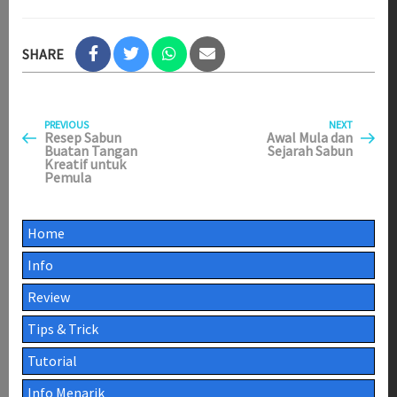
SHARE
Previous
Next
Post
PREVIOUS
NEXT
Post
Post
Resep Sabun
Awal Mula dan
Buatan Tangan
Sejarah Sabun
navigation
Kreatif untuk
Pemula
Home
Info
Review
Tips & Trick
Tutorial
Info Menarik