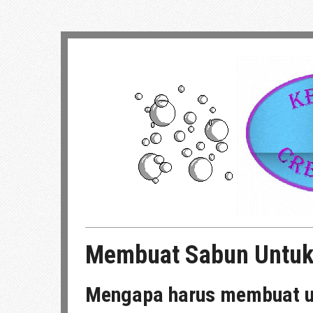
Membuat Sabun Untuk 
Mengapa harus membuat us