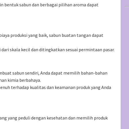
in bentuk sabun dan berbagai pilihan aroma dapat
aya produksi yang baik, sabun buatan tangan dapat
dari skala kecil dan ditingkatkan sesuai permintaan pasar.
uat sabun sendiri, Anda dapat memilih bahan-bahan
han kimia berbahaya.
penuh terhadap kualitas dan keamanan produk yang Anda
ang yang peduli dengan kesehatan dan memilih produk