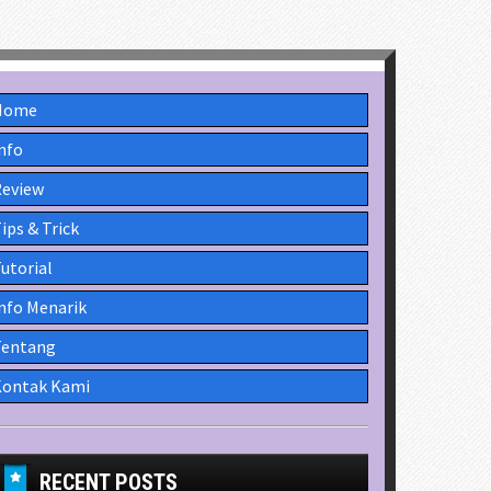
Home
nfo
eview
ips & Trick
utorial
nfo Menarik
Tentang
Kontak Kami
RECENT POSTS