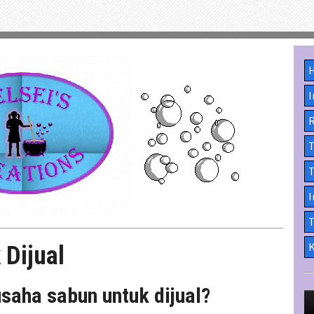
I
R
T
T
I
Dijual
aha sabun untuk dijual?