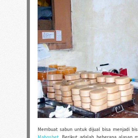
Membuat sabun untuk dijual bisa menjadi bis
Mabosbet
. Berikut adalah beberapa alasa