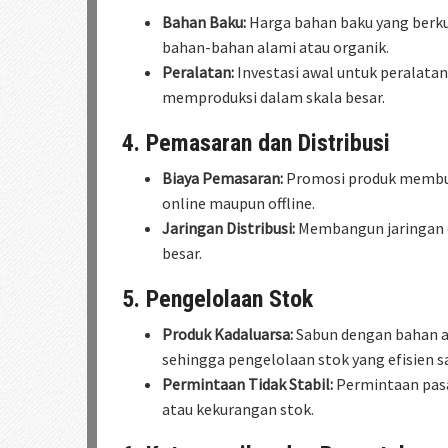
Bahan Baku:
Harga bahan baku yang berku
bahan-bahan alami atau organik.
Peralatan:
Investasi awal untuk peralatan 
memproduksi dalam skala besar.
4.
Pemasaran dan Distribusi
Biaya Pemasaran:
Promosi produk membutu
online maupun offline.
Jaringan Distribusi:
Membangun jaringan d
besar.
5.
Pengelolaan Stok
Produk Kadaluarsa:
Sabun dengan bahan a
sehingga pengelolaan stok yang efisien s
Permintaan Tidak Stabil:
Permintaan pasa
atau kekurangan stok.