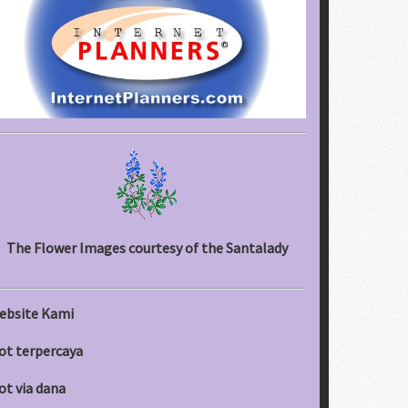
The Flower Images courtesy of the Santalady
ebsite Kami
ot terpercaya
ot via dana