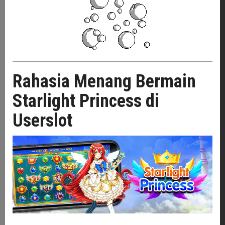
Rahasia Menang Bermain
Starlight Princess di
Userslot