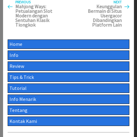
Previous
Next
Post
PREVIOUS
NEXT
Post
Post
Mahjong Ways:
Keunggulan
Petualangan Slot
Bermain di Situs
navigation
Modern dengan
Usergacor
Sentuhan Klasik
Dibandingkan
Tiongkok
Platform Lain
Home
Info
Review
Tips & Trick
Tutorial
Info Menarik
Tentang
Kontak Kami