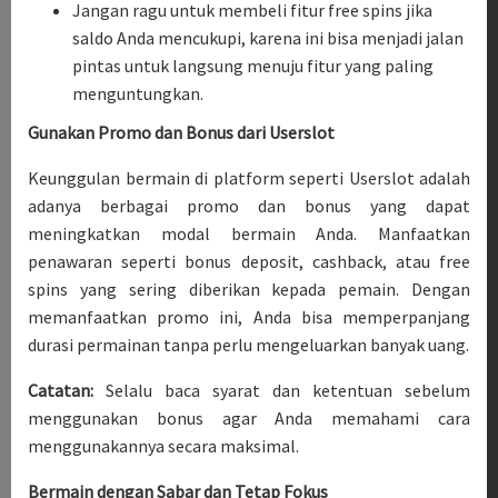
Jangan ragu untuk membeli fitur free spins jika
saldo Anda mencukupi, karena ini bisa menjadi jalan
pintas untuk langsung menuju fitur yang paling
menguntungkan.
Gunakan Promo dan Bonus dari Userslot
Keunggulan bermain di platform seperti Userslot adalah
adanya berbagai promo dan bonus yang dapat
meningkatkan modal bermain Anda. Manfaatkan
penawaran seperti bonus deposit, cashback, atau free
spins yang sering diberikan kepada pemain. Dengan
memanfaatkan promo ini, Anda bisa memperpanjang
durasi permainan tanpa perlu mengeluarkan banyak uang.
Catatan:
Selalu baca syarat dan ketentuan sebelum
menggunakan bonus agar Anda memahami cara
menggunakannya secara maksimal.
Bermain dengan Sabar dan Tetap Fokus