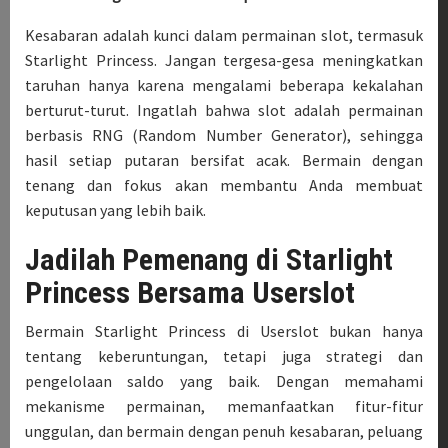
Kesabaran adalah kunci dalam permainan slot, termasuk
Starlight Princess. Jangan tergesa-gesa meningkatkan
taruhan hanya karena mengalami beberapa kekalahan
berturut-turut. Ingatlah bahwa slot adalah permainan
berbasis RNG (Random Number Generator), sehingga
hasil setiap putaran bersifat acak. Bermain dengan
tenang dan fokus akan membantu Anda membuat
keputusan yang lebih baik.
Jadilah Pemenang di Starlight
Princess Bersama Userslot
Bermain Starlight Princess di Userslot bukan hanya
tentang keberuntungan, tetapi juga strategi dan
pengelolaan saldo yang baik. Dengan memahami
mekanisme permainan, memanfaatkan fitur-fitur
unggulan, dan bermain dengan penuh kesabaran, peluang