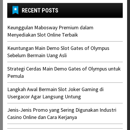
RECENT POSTS
Keunggulan Mabosway Premium dalam
Menyediakan Slot Online Terbaik
Keuntungan Main Demo Slot Gates of Olympus
Sebelum Bermain Uang Asli
Strategi Cerdas Main Demo Gates of Olympus untuk
Pemula
Langkah Awal Bermain Slot Joker Gaming di
Usergacor Agar Langsung Untung
Jenis-Jenis Promo yang Sering Digunakan Industri
Casino Online dan Cara Kerjanya