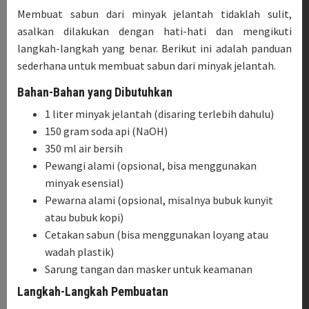
Membuat sabun dari minyak jelantah tidaklah sulit,
asalkan dilakukan dengan hati-hati dan mengikuti
langkah-langkah yang benar. Berikut ini adalah panduan
sederhana untuk membuat sabun dari minyak jelantah.
Bahan-Bahan yang Dibutuhkan
1 liter minyak jelantah (disaring terlebih dahulu)
150 gram soda api (NaOH)
350 ml air bersih
Pewangi alami (opsional, bisa menggunakan
minyak esensial)
Pewarna alami (opsional, misalnya bubuk kunyit
atau bubuk kopi)
Cetakan sabun (bisa menggunakan loyang atau
wadah plastik)
Sarung tangan dan masker untuk keamanan
Langkah-Langkah Pembuatan