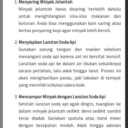
Menyaring Minyak Jelantah
Minyak jelantah harus disaring terlebih dahulu
untuk menghilangkan sisa-sisa makanan dan
kotoran. Anda bisa menggunakan kain saring atau
kertas penyaring kopi agar minyak lebih bersih.
Menyiapkan Larutan Soda Api
Gunakan sarung tangan dan masker sebelum
menangani soda api karena zat ini bersifat korosif.
Larutkan soda api ke dalam air (bukan sebaliknya)
secara perlahan, lalu aduk hingga larut. Proses ini
akan menghasilkan panas, jadi lakukan di tempat
yang memiliki sirkulasi udara baik.
Mencampur Minyak dengan Larutan Soda Api
Setelah larutan soda api agak dingin, tuangkan ke
dalam minyak jelantah sedikit demi sedikit sambil
terus diaduk. Gunakan spatula atau hand mixer
dengan kecepatan rendah. Aduk hingga adonan