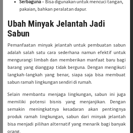
Serbaguna
– Bisa digunakan untuk mencuci tangan,
pakaian, bahkan peralatan dapur.
Ubah Minyak Jelantah Jadi
Sabun
Pemanfaatan minyak jelantah untuk pembuatan sabun
adalah salah satu cara sederhana namun efektif untuk
mengurangi limbah dan memberikan manfaat baru bagi
barang yang dianggap tidak berguna. Dengan mengikuti
langkah-langkah yang benar, siapa saja bisa membuat
sabun ramah lingkungan sendiri di rumah.
Selain membantu menjaga lingkungan, sabun ini juga
memiliki potensi bisnis yang menjanjikan. Dengan
semakin meningkatnya kesadaran akan pentingnya
produk ramah lingkungan, sabun dari minyak jelantah
bisa menjadi pilihan alternatif yang menarik bagi banyak
orang.