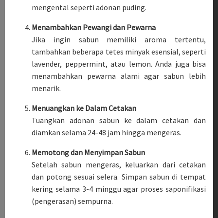
mengental seperti adonan puding.
Menambahkan Pewangi dan Pewarna
Jika ingin sabun memiliki aroma tertentu,
tambahkan beberapa tetes minyak esensial, seperti
lavender, peppermint, atau lemon. Anda juga bisa
menambahkan pewarna alami agar sabun lebih
menarik.
Menuangkan ke Dalam Cetakan
Tuangkan adonan sabun ke dalam cetakan dan
diamkan selama 24-48 jam hingga mengeras.
Memotong dan Menyimpan Sabun
Setelah sabun mengeras, keluarkan dari cetakan
dan potong sesuai selera. Simpan sabun di tempat
kering selama 3-4 minggu agar proses saponifikasi
(pengerasan) sempurna.